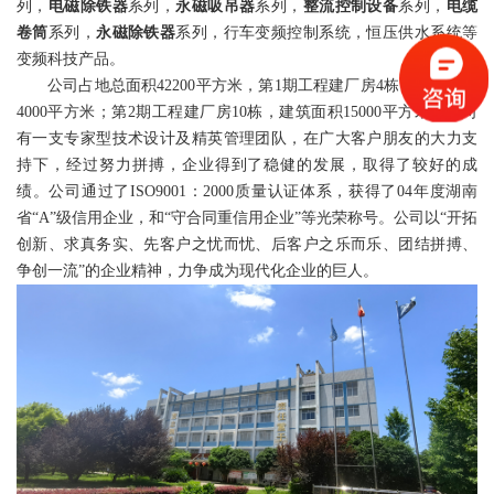
列，
电磁除铁器
系列，
永磁吸吊器
系列，
整流控制设备
系列，
电缆
卷筒
系列，
永磁除铁器
系列，行车变频控制系统，恒压供水系统等
变频科技产品。
公司占地总面积42200平方米，第1期工程建厂房4栋，建筑面积
4000平方米；第2期工程建厂房10栋，建筑面积15000平方米。公司
有一支专家型技术设计及精英管理团队，在广大客户朋友的大力支
持下，经过努力拼搏，企业得到了稳健的发展，取得了较好的成
绩。公司通过了ISO9001：2000质量认证体系，获得了04年度湖南
省“A”级信用企业，和“守合同重信用企业”等光荣称号。公司以“开拓
创新、求真务实、先客户之忧而忧、后客户之乐而乐、团结拼搏、
争创一流”的企业精神，力争成为现代化企业的巨人。