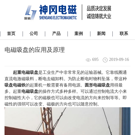
首页
公司
产品
案例
新闻
联系
电磁吸盘的应用及原理
695
2019-09-16
起重电磁吸盘
是工业生产中非常常见的运输器械。它靠线圈通
直流电激磁吸料，断电去磁卸料。为防止断电时物料坠落，带这种
吸盘电磁铁
的起重机一般需要有备用电源。
圆形电磁吸盘
用得最
多。起重
电磁吸盘
的操作方式多种多样。可以通过控制电流大小来
控制磁性大小，它的磁极也可以由改变电流的方向来控制等等。即
磁性的强弱可以改变、磁极的方向也可以随意控制。