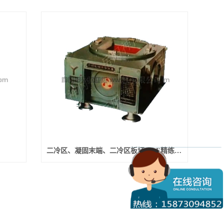
二冷区、凝固末端、二冷区板坯、LF精练炉电磁搅拌