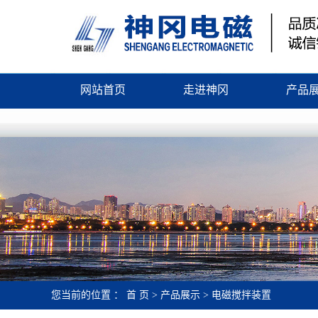
网站首页
走进神冈
产品
公司简介
起重电
企业文化
除铁
荣誉证书
电缆
企业资质
电磁搅
微机配
整流控
永磁吸
您当前的位置 ：
首 页
>
产品展示
>
电磁搅拌装置
磁选