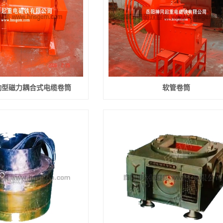
动型磁力耦合式电缆卷筒
软管卷筒