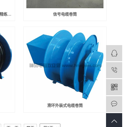
二冷区、凝固末端、二冷区板坯、LF精练炉电磁搅拌
信号电缆卷筒
1
滑环外装式电缆卷筒