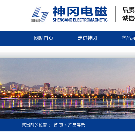
网站首页
走进神冈
产品
公司简介
起重电
企业文化
除铁
荣誉证书
电缆
企业资质
电磁搅
微机配
整流控
永磁吸
您当前的位置 ：
首 页
>
产品展示
磁选